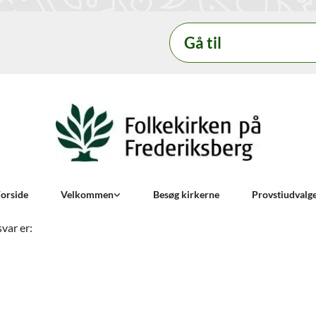
Gå til
orside
Velkommen
Besøg kirkerne
Provstiudvalg
svar er: