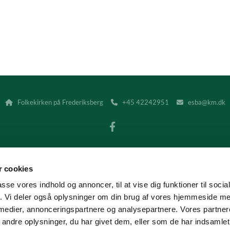
Folkekirken på Frederiksberg
+45 42242951
esba@km.dk



Kontakt
Tilgængelighedserklæring
 cookies
I Frederiksberg Provsti håndterer vi alene elektroniske fakturaer.
 sendes til provstiets EAN/GLN-nummer 5798000859135 (CVR-nummeret 
passe vores indhold og annoncer, til at vise dig funktioner til soci
fik. Vi deler også oplysninger om din brug af vores hjemmeside m
 medier, annonceringspartnere og analysepartnere. Vores partne
Privatlivspolitik
Log på ChurchDesk
ndre oplysninger, du har givet dem, eller som de har indsamlet 