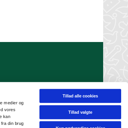
Tillad alle cookies
er 12544405)
ale medier og
ed vores
Tillad valgte
re kan
fra din brug