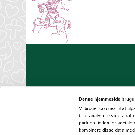
Denne hjemmeside bruger
EAN-faktura
Vi bruger cookies til at til
til at analysere vores tra
partnere inden for sociale
kombinere disse data med a