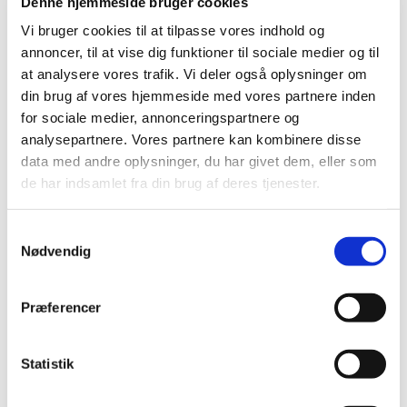
Denne hjemmeside bruger cookies
Vi bruger cookies til at tilpasse vores indhold og
Referat fra PU møde 28. november 2018
annoncer, til at vise dig funktioner til sociale medier og til
at analysere vores trafik. Vi deler også oplysninger om
din brug af vores hjemmeside med vores partnere inden
Referat fra PU møde 31. oktober 2018
for sociale medier, annonceringspartnere og
analysepartnere. Vores partnere kan kombinere disse
Referat fra budgetsamråd 12. september 2018
data med andre oplysninger, du har givet dem, eller som
de har indsamlet fra din brug af deres tjenester.
Referat fra PU møde 12. september 2018
S
Referat fra PU møde 22. august 2018
Nødvendig
a
m
Referat fra PU møde 27. juni 2018
t
Præferencer
y
k
Referat fra PU møde 30. maj 2018
k
Statistik
e
Referat fra PU møde 25. april 2018
v