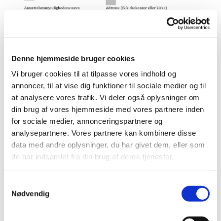
Denne hjemmeside bruger cookies
Vi bruger cookies til at tilpasse vores indhold og
annoncer, til at vise dig funktioner til sociale medier og til
at analysere vores trafik. Vi deler også oplysninger om
Hvor i FIN finder menighedsrådet skabeloner til
din brug af vores hjemmeside med vores partnere inden
ansættelsesbeviser?
for sociale medier, annonceringspartnere og
analysepartnere. Vores partnere kan kombinere disse
1. Den åbne del af FIN
data med andre oplysninger, du har givet dem, eller som
2. Dokumentarkivet i Kirkeportalen
de har indsamlet fra din brug af deres tjenester.
3. Provstiets grupperum i den lukkede del
S
Nødvendig
a
m
t