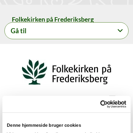
Folkekirken på Frederiksberg
Gå til
Svaret er desværre ikke korrekt - det er meget sjældent
provsten bliver sur. Det korrekte svar er:
Denne hjemmeside bruger cookies
2. For at sikre vidensdeling og tilgængelighed