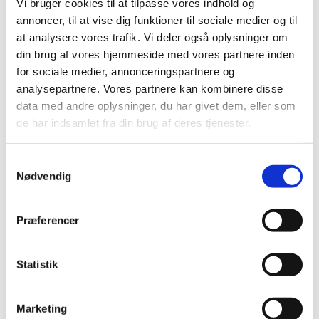
Vi bruger cookies til at tilpasse vores indhold og
annoncer, til at vise dig funktioner til sociale medier og til
at analysere vores trafik. Vi deler også oplysninger om
din brug af vores hjemmeside med vores partnere inden
for sociale medier, annonceringspartnere og
analysepartnere. Vores partnere kan kombinere disse
data med andre oplysninger, du har givet dem, eller som
de har indsamlet fra din brug af deres tjenester.
S
Nødvendig
a
m
t
Præferencer
y
k
k
Statistik
e
v
Marketing
a