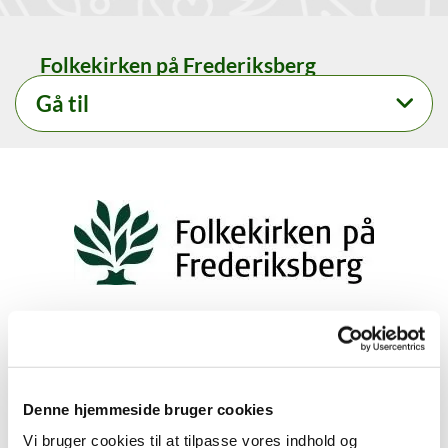
Folkekirken på Frederiksberg
Gå til
Svaret er desværre forkert - det rigtige svar er:
Denne hjemmeside bruger cookies
2. I provstiets grupperum og på hjemmesiden:
www.folkekirken-frederiksberg.dk
Vi bruger cookies til at tilpasse vores indhold og