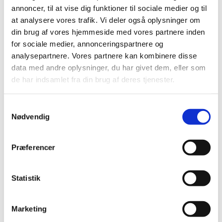
annoncer, til at vise dig funktioner til sociale medier og til
at analysere vores trafik. Vi deler også oplysninger om
din brug af vores hjemmeside med vores partnere inden
for sociale medier, annonceringspartnere og
analysepartnere. Vores partnere kan kombinere disse
data med andre oplysninger, du har givet dem, eller som
de har indsamlet fra din brug af deres tjenester.
S
Nødvendig
a
m
t
Præferencer
y
k
k
Statistik
e
v
Marketing
a