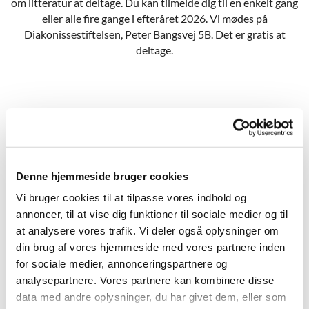
om litteratur at deltage. Du kan tilmelde dig til en enkelt gang
eller alle fire gange i efteråret 2026. Vi mødes på
Diakonissestiftelsen, Peter Bangsvej 5B. Det er gratis at
deltage.
LÆS SAMMEN
i efteråret 2026
Tirsdag d. 10. november 14.00-15.30:
Gå til tilmelding
Denne hjemmeside bruger cookies
Vi bruger cookies til at tilpasse vores indhold og
Tirsdag d. 17. november 14.00-15.30:
Gå til tilmelding
annoncer, til at vise dig funktioner til sociale medier og til
at analysere vores trafik. Vi deler også oplysninger om
Tirsdag d. 24. november 14.00-15.30:
Gå til tilmelding
din brug af vores hjemmeside med vores partnere inden
for sociale medier, annonceringspartnere og
Tirsdag d. 1. december 14.00-15.30:
Gå til tilmelding
analysepartnere. Vores partnere kan kombinere disse
data med andre oplysninger, du har givet dem, eller som