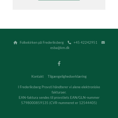
Folkekirken på Frederiksberg
+45 42242951



esba@km.dk
Kontakt
Tilgængelighedserklæring
I Frederiksberg Provsti håndterer vi alene elektroniske
fakturaer.
EAN-faktura sendes til provstiets EAN/GLN-nummer
5798000859135 (CVR-nummeret er 12544405)