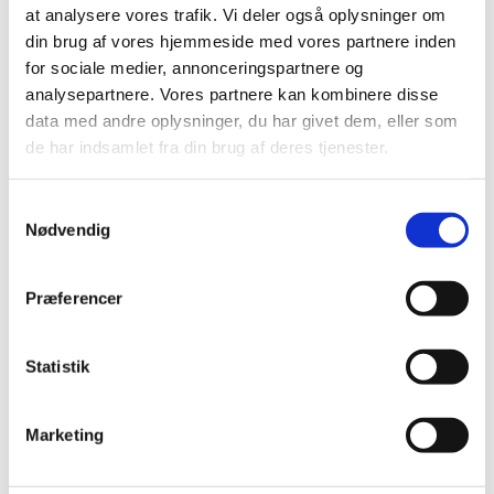
at analysere vores trafik. Vi deler også oplysninger om
din brug af vores hjemmeside med vores partnere inden
for sociale medier, annonceringspartnere og
Godthaabskirken
analysepartnere. Vores partnere kan kombinere disse
data med andre oplysninger, du har givet dem, eller som
de har indsamlet fra din brug af deres tjenester.
Læs mere her
S
Nødvendig
a
m
t
Præferencer
y
k
k
Statistik
e
v
Marketing
a
l
Lindevang Kirke