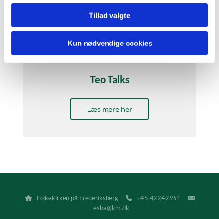
Tillad valgte
Kun nødvendige cookies
Teo Talks
Læs mere her
Folkekirken på Frederiksberg
+45 42242951



esba@km.dk