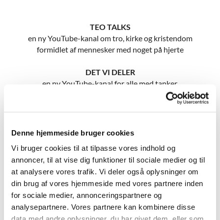
TEO TALKS
en ny YouTube-kanal om tro, kirke og kristendom
formidlet af mennesker med noget på hjerte
DET VI DELER
en ny YouTube-kanal for alle med tanker,
nysgerrighed og spørgsmål om tro, kirke og
kristendom
Denne hjemmeside bruger cookies
Kanalerne produceres af Peter Friis, præst i 
Vi bruger cookies til at tilpasse vores indhold og
Flintholm Kirke og fotograf
annoncer, til at vise dig funktioner til sociale medier og til
at analysere vores trafik. Vi deler også oplysninger om
din brug af vores hjemmeside med vores partnere inden
for sociale medier, annonceringspartnere og
analysepartnere. Vores partnere kan kombinere disse
data med andre oplysninger, du har givet dem, eller som