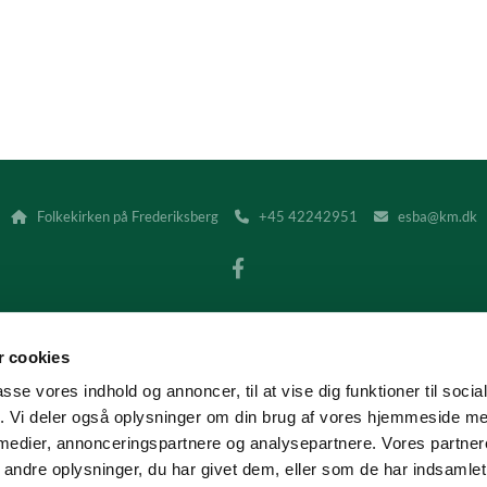
Folkekirken på Frederiksberg
+45 42242951
esba@km.dk



Kontakt
Tilgængelighedserklæring
 cookies
I Frederiksberg Provsti håndterer vi alene elektroniske fakturaer.
 sendes til provstiets EAN/GLN-nummer 5798000859135 (CVR-nummeret 
passe vores indhold og annoncer, til at vise dig funktioner til soci
fik. Vi deler også oplysninger om din brug af vores hjemmeside m
 medier, annonceringspartnere og analysepartnere. Vores partne
Privatlivspolitik
Log på ChurchDesk
ndre oplysninger, du har givet dem, eller som de har indsamlet 