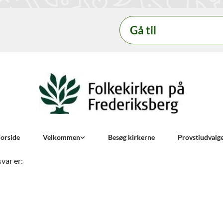
Gå til
orside
Velkommen
Besøg kirkerne
Provstiudvalg
svar er: