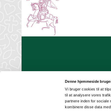
Denne hjemmeside bruger
EAN-faktura
Vi bruger cookies til at til
til at analysere vores tra
partnere inden for sociale
kombinere disse data med a