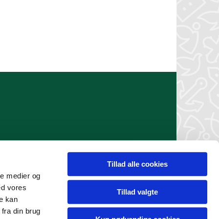
Tillad alle cookies
er 12544405)
ale medier og
ed vores
Tillad valgte
re kan
fra din brug