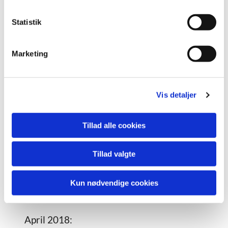
k
k
Statistik
e
v
Marketing
a
l
g
Vis detaljer
Tillad alle cookies
Tillad valgte
Kun nødvendige cookies
April 2018: