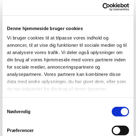
Sommeren 2018:
Denne hjemmeside bruger cookies
Vi bruger cookies til at tilpasse vores indhold og
annoncer, til at vise dig funktioner til sociale medier og til
at analysere vores trafik. Vi deler også oplysninger om
din brug af vores hjemmeside med vores partnere inden
for sociale medier, annonceringspartnere og
analysepartnere. Vores partnere kan kombinere disse
data med andre oplysninger, du har givet dem, eller som
de har indsamlet fra din brug af deres tjenester.
S
Nødvendig
a
m
t
Præferencer
Maj 2018:
y