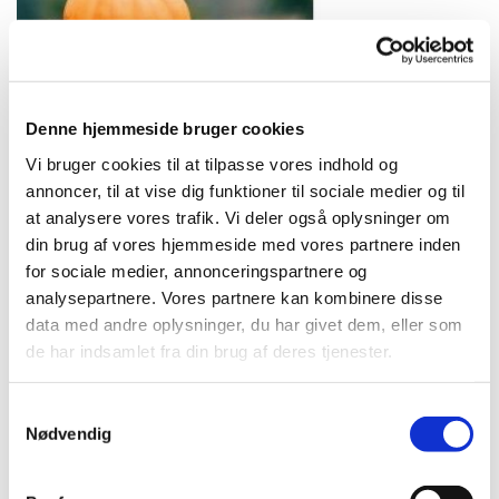
Denne hjemmeside bruger cookies
Vi bruger cookies til at tilpasse vores indhold og
annoncer, til at vise dig funktioner til sociale medier og til
Hvor finder man provstens nyhedsbrev?
at analysere vores trafik. Vi deler også oplysninger om
din brug af vores hjemmeside med vores partnere inden
1. I et kælderrum på Diakonissen - du kan låne nøglen af
for sociale medier, annonceringspartnere og
provsten
analysepartnere. Vores partnere kan kombinere disse
2. I provstiets grupperum og på hjemmesiden:
data med andre oplysninger, du har givet dem, eller som
www.folkekirken-frederiksberg.dk
de har indsamlet fra din brug af deres tjenester.
3. På kirkeministeriets hjemmeside under Åndelig oprustning
S
Nødvendig
a
m
t