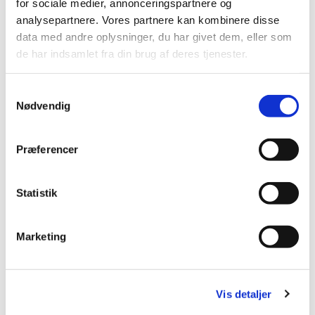
Se mere om Lutherløbet på
for sociale medier, annonceringspartnere og
analysepartnere. Vores partnere kan kombinere disse
facebook:
Lutherløbet
data med andre oplysninger, du har givet dem, eller som
eller gå direkte til
tilmelding
de har indsamlet fra din brug af deres tjenester.
S
Nødvendig
a
m
t
Præferencer
y
k
k
Statistik
e
v
Marketing
a
Du vil måske også kunne lide...
l
g
Vis detaljer