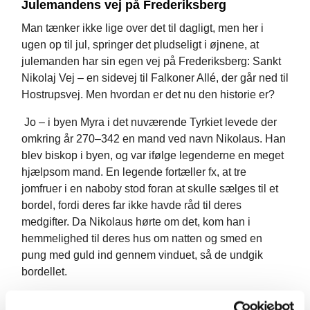
Julemandens vej på Frederiksberg
Man tænker ikke lige over det til dagligt, men her i
ugen op til jul, springer det pludseligt i øjnene, at
julemanden har sin egen vej på Frederiksberg: Sankt
Nikolaj Vej – en sidevej til Falkoner Allé, der går ned til
Hostrupsvej. Men hvordan er det nu den historie er?
Jo – i byen Myra i det nuværende Tyrkiet levede der
omkring år 270–342 en mand ved navn Nikolaus. Han
blev biskop i byen, og var ifølge legenderne en meget
hjælpsom mand. En legende fortæller fx, at tre
jomfruer i en naboby stod foran at skulle sælges til et
bordel, fordi deres far ikke havde råd til deres
medgifter. Da Nikolaus hørte om det, kom han i
hemmelighed til deres hus om natten og smed en
pung med guld ind gennem vinduet, så de undgik
bordellet.
Nikolaus blev efter sin død kåret til helgen under