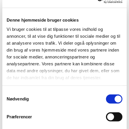
navnet Sankt Nikolaus (Sankt Nikolaj), og fik
helgendag den 6. december. På denne dag blev det
mange steder tradition at holde fest og give børn gaver
Denne hjemmeside bruger cookies
i al hemmelighed, sådan som Nikolaus havde givet
Vi bruger cookies til at tilpasse vores indhold og
pengegave til faderen med de tre døtre.
annoncer, til at vise dig funktioner til sociale medier og til
Nikolaus-festen d. 6. december bredte sig til
at analysere vores trafik. Vi deler også oplysninger om
Nordamerika via de hollandske indvandrere, der
din brug af vores hjemmeside med vores partnere inden
grundlagde kolonien New Amsterdam (nu Manhattan).
for sociale medier, annonceringspartnere og
De kaldte den
Sinterklaas-festen,
og i amerikansk
analysepartnere. Vores partnere kan kombinere disse
oversættelse kom Sankt Nikolaus til at hedde Santa
data med andre oplysninger, du har givet dem, eller som
Claus og blev med tiden til den julemand, som
de har indsamlet fra din brug af deres tjenester.
kommer med gaver julemorgen eller – som i Danmark
– allerede juleaften.
S
Nødvendig
a
De børn, der i Danmark i 1800-tallet var så heldige at
m
få julegaver juleaften, fik dem dog ikke af julemanden,
t
men af nisserne. Julemanden som gavegiver og med
Præferencer
y
bopæl højt mod nord blev først en kendt skikkelse i
k