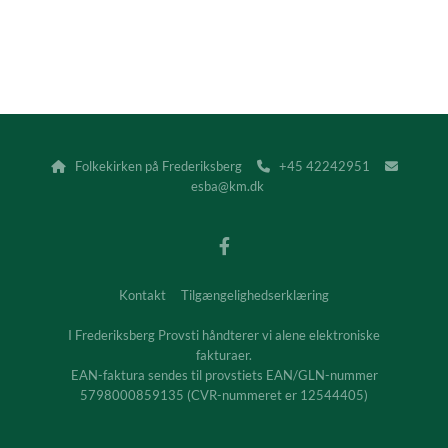
Folkekirken på Frederiksberg
+45 42242951



esba@km.dk
Kontakt
Tilgængelighedserklæring
I Frederiksberg Provsti håndterer vi alene elektroniske
fakturaer.
EAN-faktura sendes til provstiets EAN/GLN-nummer
5798000859135 (CVR-nummeret er 12544405)