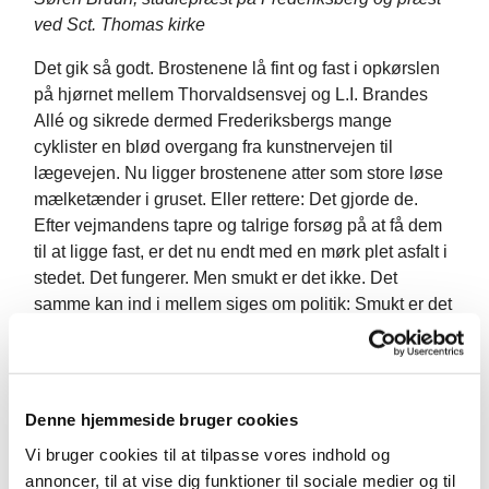
ved Sct. Thomas kirke
Det gik så godt. Brostenene lå fint og fast i opkørslen
på hjørnet mellem Thorvaldsensvej og L.I. Brandes
Allé og sikrede dermed Frederiksbergs mange
cyklister en blød overgang fra kunstnervejen til
lægevejen. Nu ligger brostenene atter som store løse
mælketænder i gruset. Eller rettere: Det gjorde de.
Efter vejmandens tapre og talrige forsøg på at få dem
til at ligge fast, er det nu endt med en mørk plet asfalt i
stedet. Det fungerer. Men smukt er det ikke. Det
samme kan ind i mellem siges om politik: Smukt er det
ikke – men det fungerer.
I august annoncerede folketingsmedlem for Venstre,
Tommy Ahlers, at han træder ud af dansk politik.
Denne hjemmeside bruger cookies
Baggrunden var et ønske om at vende tilbage til det
arbejde, han oprindeligt kom fra og var dygtig til:
Vi bruger cookies til at tilpasse vores indhold og
Arbejdet som idé- og initiativrig iværksætter. Der var
annoncer, til at vise dig funktioner til sociale medier og til