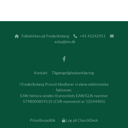
Folkekirken på Frederiksberg
+45 42242951



esba@km.dk
Kontakt
Tilgængelighedserklæring
I Frederiksberg Provsti håndterer vi alene elektroniske
fakturaer.
EAN-faktura sendes til provstiets EAN/GLN-nummer
5798000859135 (CVR-nummeret er 12544405)
Privatlivspolitik
Log på ChurchDesk