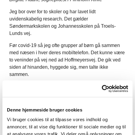
Jeg bor over for to skoler og har lavet lidt
uvidenskabelig research. Det gælder
Søndermarkskolen og Johannesskolen på Troels-
Lunds vej.
Før covid-19 så jeg ofte grupper af børn gå sammen
med næsen i hver deres mobiltelefon. Det kunne være
to veninder på vej ned ad Hoffmeyersvej. De gik ved
siden af hinanden, hyggede sig, men talte ikke
sammen.
I min erindring husker jeg frikvarterer før covid-19 som
en hyggelig summen, en lyd af legende børn. Måske
ikke særlig højt, men jeg kunne høre det. Af og til
dumpede en fodbold over hækken. Det skete ikke så
Denne hjemmeside bruger cookies
tit, men det skete.
Vi bruger cookies til at tilpasse vores indhold og
annoncer, til at vise dig funktioner til sociale medier og til
Så kom nedlukning og nedlukning igen. Jeg tog mig i
at analysere vores trafik. Vi deler også oplysninger om
at savne lyden af glade børn og overvejede at købe