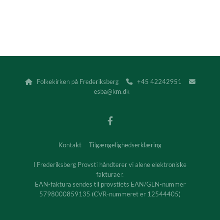
Folkekirken på Frederiksberg
+45 42242951



esba@km.dk
Kontakt
Tilgængelighedserklæring
I Frederiksberg Provsti håndterer vi alene elektroniske
fakturaer.
EAN-faktura sendes til provstiets EAN/GLN-nummer
5798000859135 (CVR-nummeret er 12544405)