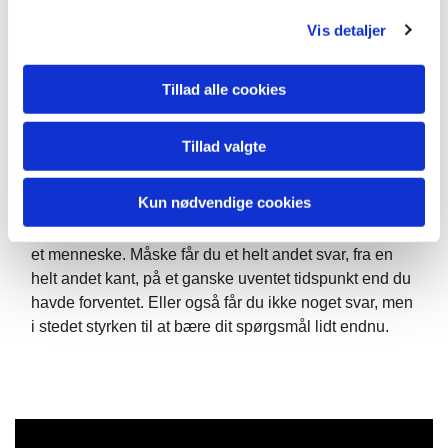
g
Nielsen skrev et andet sted i selvsamme avis: gæren
Vis detaljer
vækker noget i druesaften, som druesaften ikke selv
ved. Gæren forvandler druesaften til noget andet end
Tillad alle cookies
den var i forvejen, nemlig vin.
Når vi henvender os til en større magt end os selv, går
Tillad valgte
i kirke, ud i naturen, oplever storladen, minimalistisk
kunst, så vækkes der noget i os, som vi ikke vidste, vi
Kun nødvendige cookies
besad. En ny styrke, måske. En indskydelse til at gøre
noget andet end vi plejer eller dele vores smerte med
et menneske. Måske får du et helt andet svar, fra en
helt andet kant, på et ganske uventet tidspunkt end du
havde forventet. Eller også får du ikke noget svar, men
i stedet styrken til at bære dit spørgsmål lidt endnu.