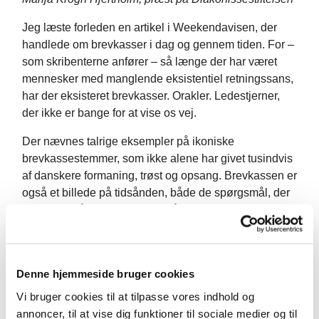
Jeg læste forleden en artikel i Weekendavisen, der
handlede om brevkasser i dag og gennem tiden. For –
som skribenterne anfører – så længe der har været
mennesker med manglende eksistentiel retningssans,
har der eksisteret brevkasser. Orakler. Ledestjerner,
der ikke er bange for at vise os vej.
Der nævnes talrige eksempler på ikoniske
brevkassestemmer, som ikke alene har givet tusindvis
af danskere formaning, trøst og opsang. Brevkassen er
også et billede på tidsånden, både de spørgsmål, der
stilles og måden, der svares på. Mange læsere husker
nok Tove Ditlevsens klumme i Familie Journalen. Som
nybagt mor tyer man (på alle tidspunkter af døgnet) til
sundhedsplejersken Helen Lyng på nettet. Som
Denne hjemmeside bruger cookies
generelt rådvild af hverdagens små og store
dilemmaer tyer man til Sara & Monopolet.
Vi bruger cookies til at tilpasse vores indhold og
annoncer, til at vise dig funktioner til sociale medier og til