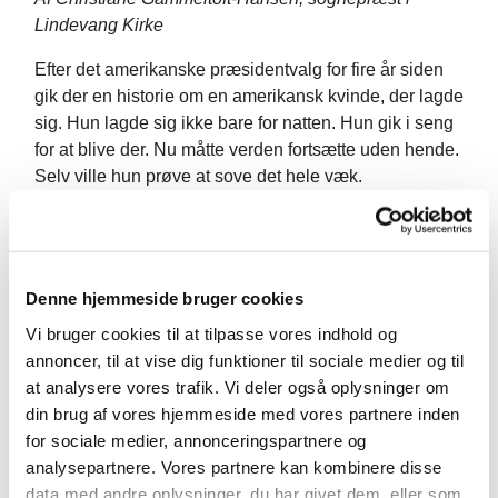
Lindevang Kirke
Efter det amerikanske præsidentvalg for fire år siden
gik der en historie om en amerikansk kvinde, der lagde
sig. Hun lagde sig ikke bare for natten. Hun gik i seng
for at blive der. Nu måtte verden fortsætte uden hende.
Selv ville hun prøve at sove det hele væk.
Det er selvfølgelig naivt at tro, at et vinterhi kan gøre
det. At hvis man lægger sig til at sove, vil det, man ikke
kan lide, nok være gået over, når man vågner igen.
Denne hjemmeside bruger cookies
Nu er der så præsidentvalg igen. Gad vide om
Vi bruger cookies til at tilpasse vores indhold og
kvinden kom ud af sengen, og hvis hun gjorde: gad
annoncer, til at vise dig funktioner til sociale medier og til
vide om hun så er krøbet ned i den igen? Det er på en
at analysere vores trafik. Vi deler også oplysninger om
gang fascinerende og skræmmende af følge valget i
din brug af vores hjemmeside med vores partnere inden
USA. Fascinerende som spændingsfyldt dramatik,
for sociale medier, annonceringspartnere og
skræmmende fordi det ikke er fiktion, men virkelighed.
analysepartnere. Vores partnere kan kombinere disse
Det er et valg på den anden side af Atlanten, men vi
data med andre oplysninger, du har givet dem, eller som