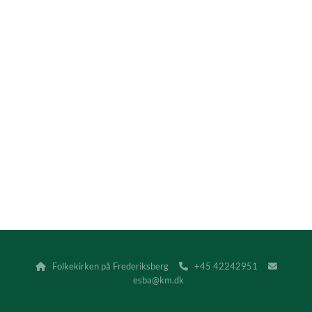
Folkekirken på Frederiksberg
+45 42242951



esba@km.dk