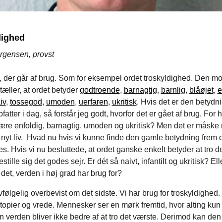
dighed
rgensen, provst
, der går af brug. Som for eksempel ordet troskyldighed. Den m
tæller, at ordet betyder
godtroende
,
barnagtig
,
barnlig
,
blåøjet
,
e
iv
,
tossegod
,
umoden
,
uerfaren
,
ukritisk
. Hvis det er den betydni
pfatter i dag, så forstår jeg godt, hvorfor det er gået af brug. For
t være enfoldig, barnagtig, umoden og ukritisk? Men det er måske 
 nyt liv. Hvad nu hvis vi kunne finde den gamle betydning frem 
res. Hvis vi nu besluttede, at ordet ganske enkelt betyder at tro d
restille sig det godes sejr. Er dét så naivt, infantilt og ukritisk? Ell
det, verden i høj grad har brug for?
vfølgelig overbevist om det sidste. Vi har brug for troskyldighed
stopier og vrede. Mennesker ser en mørk fremtid, hvor alting kun 
 verden bliver ikke bedre af at tro det værste. Derimod kan de