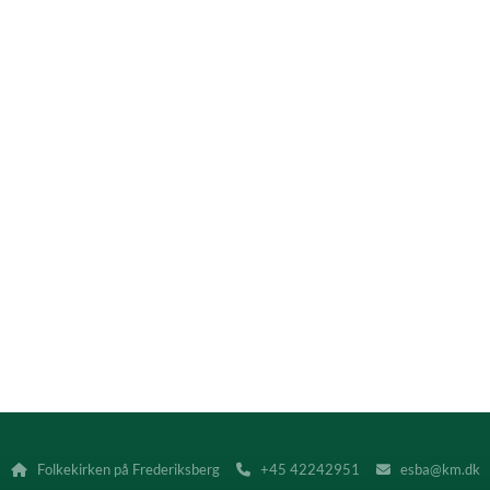
Folkekirken på Frederiksberg
+45 42242951
esba@km.dk


