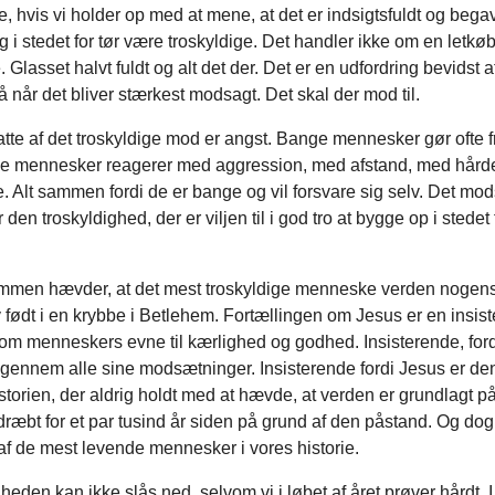
e, hvis vi holder op med at mene, at det er indsigtsfuldt og bega
g i stedet for tør være troskyldige. Det handler ikke om en letkøb
 Glasset halvt fuldt og alt det der. Det er en udfordring bevidst at
 når det bliver stærkest modsagt. Det skal der mod til.
te af det troskyldige mod er angst. Bange mennesker gør ofte f
ge mennesker reagerer med aggression, med afstand, med hår
. Alt sammen fordi de er bange og vil forsvare sig selv. Det mod
den troskyldighed, der er viljen til i god tro at bygge op i stedet f
mmen hævder, at det mest troskyldige menneske verden nogens
 født i en krybbe i Betlehem. Fortællingen om Jesus er en insis
 om menneskers evne til kærlighed og godhed. Insisterende, ford
igennem alle sine modsætninger. Insisterende fordi Jesus er den 
torien, der aldrig holdt med at hævde, at verden er grundlagt p
ræbt for et par tusind år siden på grund af den påstand. Og dog
af de mest levende mennesker i vores historie.
heden kan ikke slås ned, selvom vi i løbet af året prøver hårdt. I