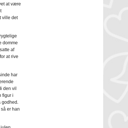
vet at være
t
 ville det
rygtelige
de domme
satte af
or at rive
inde har
terende
i den vil
figur i
å godhed.
 så er han
 julen