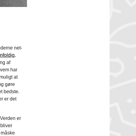
oderne net-
nfoldig
,
ng af
 hvem har
muligt at
og gøre
et bedste.
er er det
. Verden er
bliver
n måske