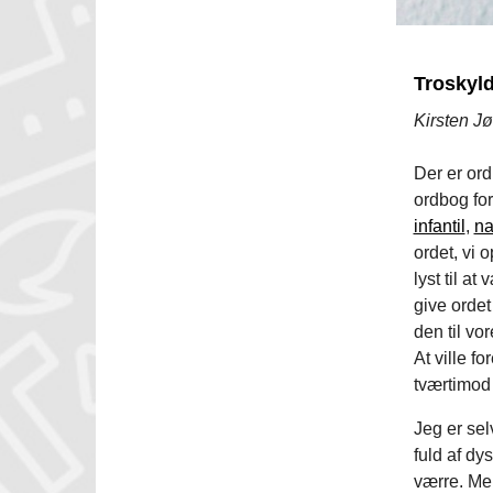
Troskyl
Kirsten Jø
Der er ord
ordbog for
infantil
,
na
ordet, vi o
lyst til a
give ordet
den til vo
At ville fo
tværtimod 
Jeg er sel
fuld af dy
værre. Men