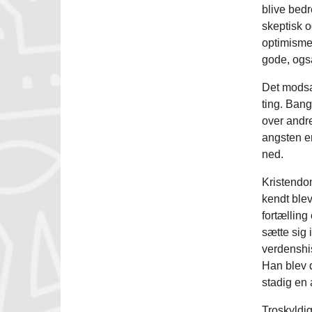
blive bedr
skeptisk o
optimisme.
gode, også
Det modsat
ting. Ban
over andre
angsten er 
ned.
Kristendo
kendt blev
fortælling
sætte sig 
verdenshis
Han blev d
stadig en 
Troskyldig