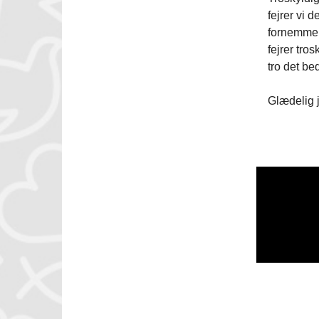
fejrer vi 
fornemmer
fejrer tro
tro det be
Glædelig j