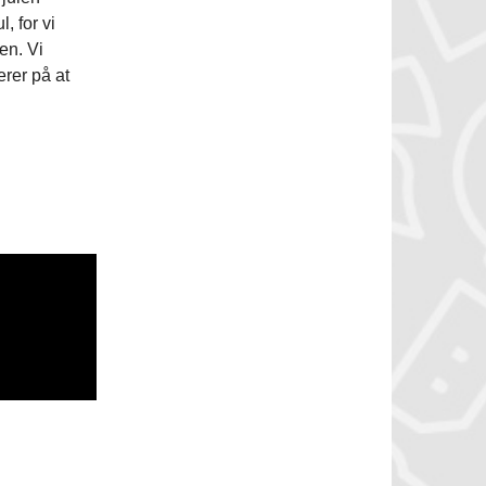
, for vi
en. Vi
erer på at