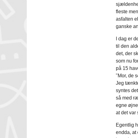
sjældenhed
fleste men
asfalten e
ganske an
I dag er d
til den al
det, der s
som nu for
på 15 havd
"Mor, de 
Jeg tænkte
syntes det
så med ræ
egne øjne.
at det var 
Egentlig h
endda, at