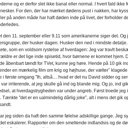
erne og er derfor slet ikke banal eller normal. I hvert fald ikke f
nesker. For den, der har mærket dødens pust i nakken, har kyss
ller på anden måde har haft døden inde på livet, der forholder de
derledes.
et den 11. september eller 9.11 som amerikanerne siger det. Og 
dersgruppe, der husker dagen. Husker den ned i mindste detalje
kete, som en voldsom rystelse af hverdagen: Jeg var travlt beskæ
ældre er det lige inde spisetid, hvor børnene er kommet hjem.
e åbenbart tændt for TVet, kunne jeg høre. Hende på 10 gik ind
sender en mærkelig film om krig og højhuse, der vælter" klaged
 i første omgang ”Ih, altså… hvad er det nu David sidder og ser
 var irriterende, at jeg skulle gå ind og blande mig. Og jo, ind gik
dsel, at hverdagstrygheden var under angreb. Først troede jeg 
 Tænkte ”det er en ualmindelig dårlig joke”, alt i mens det gik op
sandt.
ar jeg siden da haft den samme følelse adskillige gange. Jeg s
 det eskalerer. Rapporter om den smeltende indlandsis og de d