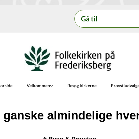
Gå til
orside
Velkommen
Besøg kirkerne
Provstiudvalg
 ganske almindelige hve