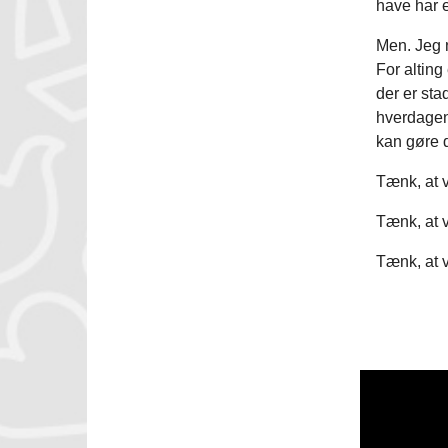
have har 
Men. Jeg n
For alting
der er sta
hverdagen.
kan gøre d
Tænk, at v
Tænk, at v
Tænk, at 