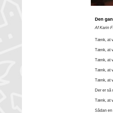
Den gan
Af Karin 
Tænk, at v
Tænk, at v
Tænk, at vi
Tænk, at v
Tænk, at v
Der er så 
Tænk, at vi
Sådan en b