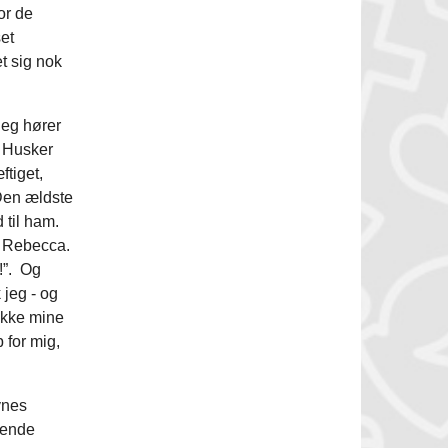
or de
et
t sig nok
jeg hører
. Husker
ftiget,
 Den ældste
 til ham.
e Rebecca.
!”. Og
 jeg - og
ikke mine
 for mig,
ynes
øende