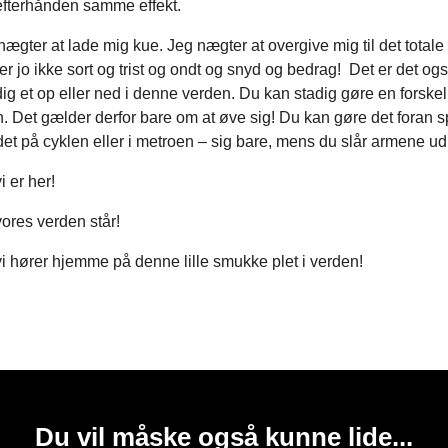
efterhånden samme effekt.
ægter at lade mig kue. Jeg nægter at overgive mig til det totale 
 er jo ikke sort og trist og ondt og snyd og bedrag! Det er det og
dig et op eller ned i denne verden. Du kan stadig gøre en forskel
 Det gælder derfor bare om at øve sig! Du kan gøre det foran sp
et på cyklen eller i metroen – sig bare, mens du slår armene ud
i er her!
ores verden står!
vi hører hjemme på denne lille smukke plet i verden!
Du vil måske også kunne lide...