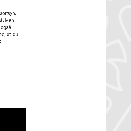
sortsyn.
så. Men
 også i
ejlet, du
: