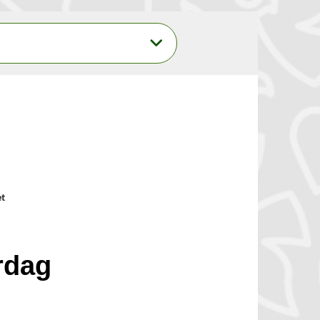
et
rdag