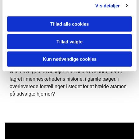
verden, og vi er stadig ikke moralsk i stand til at flytte
Vis detaljer
maden hen, hvor der er brug for den, selvom vi har lært
os adskillige syltningsmetoder, der kan bevare mad i
Tillad alle cookies
tilstrækkelig lang tid til at nå ud i klodens fjerneste
hjørner. Kunne det måske være, at menneskelighed,
Tillad valgte
social ansvarlighed og retfærdighedssans bor nogle
helt andre steder end i den individuelle hjernes
synaptiske forbindelser? Kunne det være, at vi er
Kun nødvendige cookies
sociale, kulturelle og religiøse væsener, der snarere
ville have godt af at pejle efter al den visdom, der er
lagret i menneskehedens historie, i gamle bøger, i
overleverede fortællinger i stedet for at hælde atamon
på udvalgte hjerner?