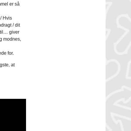
mmel er så
 / Hvis
ragt / dit
til… giver
 og modnes,
lede for.
gste, at