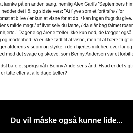
l at tænke på en anden sang, nemlig Alex Garffs ’Septembers hi
 hedder det i 5. og sidste vers: ”At flyve som et forårsfrø / for
st at blive / er kun at visne for at dø, / kan ingen frugt du give.
s milde magt / af livet selv du lærte, / da slår bag falmet rosend
hjerte.” Dagene og årene tæller ikke kun ned, de lægger også 
g og modenhed. Vi er ikke født til at visne, men til at bære frugt
gger alderens visdom og styrke, i den hjertes mildhed over for og
ed med det svage og skæve, som Benny Andersen var et forbil
sidst bare et spørgsmål i Benny Andersens ånd: Hvad er det vigti
er talte eller at alle dage tæller?
Du vil måske også kunne lide...