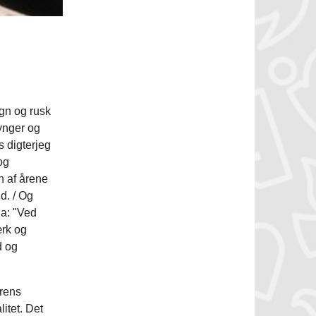
egn og rusk
synger og
s digterjeg
og
n af årene
id. / Og
na: "Ved
ærk og
d og
erens
litet. Det