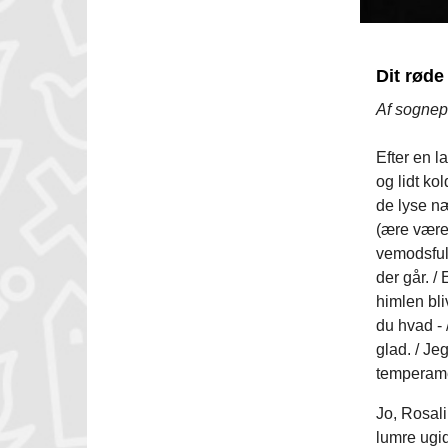
Dit røde
Af sognep
Efter en l
og lidt ko
de lyse næ
(ære være 
vemodsful
der går. / 
himlen bli
du hvad - 
glad. / Je
temperamen
Jo, Rosali
lumre ugid