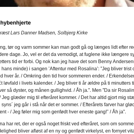
 hybenhjerte
ræst Lars Danner Madsen, Solbjerg Kirke
ang, tør og varm sommer kan man godt gå og længes lidt efter r
ldere dage. Jo, vel er det da vemodigt, at fuglene ikke længere 
tters tid er forbi. Og nok kan jeg have det som Benny Andersen
hans minde) i sangen ’Aftentur med Rosalina’: ”Jeg bliver trist 
d hver år. / Omkring den tid hvor sommeren ender. / Erkendelse
Et løvfald i livets kalender. / Jeg bliver ti år ældre på ti minutters t
ver så dyster, og månen gullighvid. / Åh ja.”. Men ”Da sir Rosali
/ Jeg glæder mig til efteråret kommer. / Det har altid gjort mig st
g syns´ jeg går i stå når det er sommer. / Efterårets farver har glø
t - / Jeg føler mig som genfødt hver eneste gang!" / Åh ja”.
na har ret, der er også noget friskt ved efteråret, som om somm
elighed bliver afløst af en ny og genfødt virkelyst, en fornyet vita