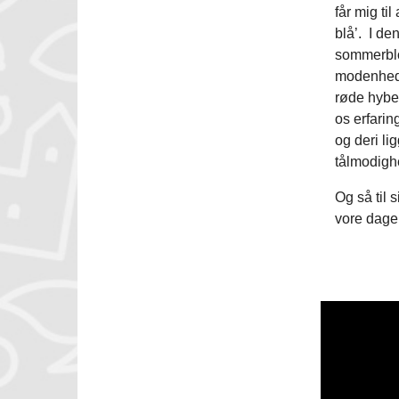
får mig ti
blå’. I den
sommerblom
modenheden
røde hyben
os erfarin
og deri li
tålmodigh
Og så til 
vore dage 