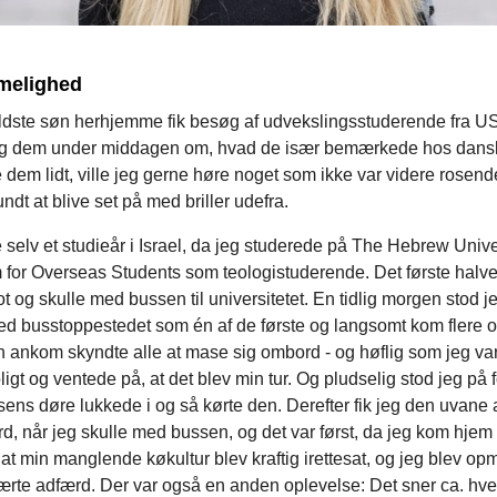
melighed
dste søn herhjemme fik besøg af udvekslingsstuderende fra U
eg dem under middagen om, hvad de især bemærkede hos dansk
lle dem lidt, ville jeg gerne høre noget som ikke var videre rosend
undt at blive set på med briller udefra.
selv et studieår i Israel, da jeg studerede på The Hebrew Univer
 for Overseas Students som teologistuderende. Det første halv
t og skulle med bussen til universitetet. En tidlig morgen stod j
d busstoppestedet som én af de første og langsomt kom flere og 
ankom skyndte alle at mase sig ombord - og høflig som jeg var,
oligt og ventede på, at det blev min tur. Og pludselig stod jeg på f
ns døre lukkede i og så kørte den. Derefter fik jeg den uvane
, når jeg skulle med bussen, og det var først, da jeg kom hjem t
t min manglende køkultur blev kraftig irettesat, og jeg blev 
lærte adfærd. Der var også en anden oplevelse: Det sner ca. hver 