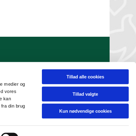
Tillad alle cookies
ale medier og
ed vores
Tillad valgte
re kan
er 12544405)
fra din brug
Kun nødvendige cookies