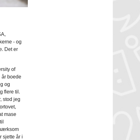
SA,
erne - og
e. Det er
sity of
e år boede
eg og
flere til.
 stod jeg
ortovet,
 at mase
il
opmærksom
sjette år i