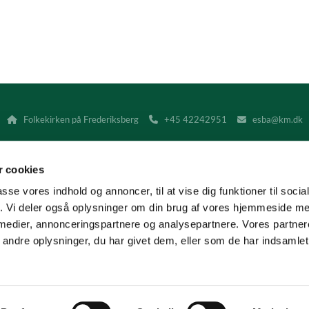
Folkekirken på Frederiksberg
+45 42242951
esba@km.dk



 cookies
Kontakt
Tilgængelighedserklæring
passe vores indhold og annoncer, til at vise dig funktioner til soci
fik. Vi deler også oplysninger om din brug af vores hjemmeside m
I Frederiksberg Provsti håndterer vi alene elektroniske fakturaer.
 medier, annonceringspartnere og analysepartnere. Vores partne
 sendes til provstiets EAN/GLN-nummer 5798000859135 (CVR-nummeret 
ndre oplysninger, du har givet dem, eller som de har indsamlet 
Privatlivspolitik
Log på ChurchDesk