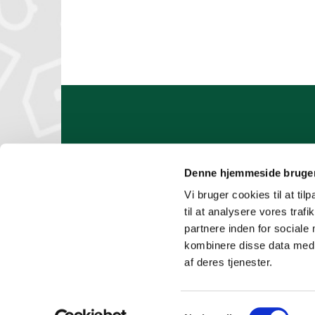
Denne hjemmeside bruger
Vi bruger cookies til at til
til at analysere vores tra
partnere inden for sociale
EAN-faktura
kombinere disse data med a
af deres tjenester.
S