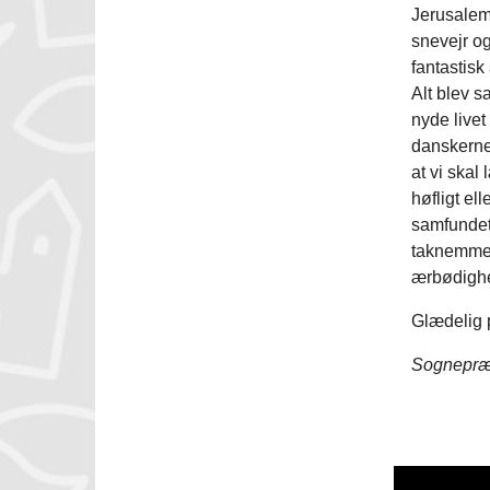
Jerusalem 
snevejr og
fantastisk
Alt blev s
nyde livet
danskerne 
at vi skal
høfligt el
samfundet, 
taknemmel
ærbødighed
Glædelig 
Sognepræs