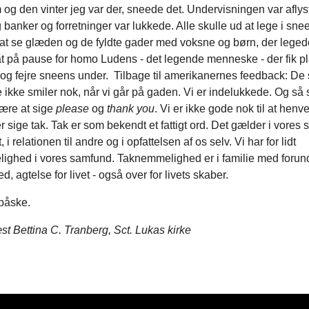
og den vinter jeg var der, sneede det. Undervisningen var aflys
 banker og forretninger var lukkede. Alle skulle ud at lege i sne
 at se glæden og de fyldte gader med voksne og børn, der leged
at på pause for homo Ludens - det legende menneske - der fik pla
 og fejre sneens under. Tilbage til amerikanernes feedback: De 
ikke smiler nok, når vi går på gaden. Vi er indelukkede. Og så 
 lære at sige
please
og
thank you
. Vi er ikke gode nok til at hen
ler sige tak. Tak er som bekendt et fattigt ord. Det gælder i vores 
i relationen til andre og i opfattelsen af os selv. Vi har for lidt
ighed i vores samfund. Taknemmelighed er i familie med forund
, agtelse for livet - også over for livets skaber.
påske.
t Bettina C. Tranberg, Sct. Lukas kirke