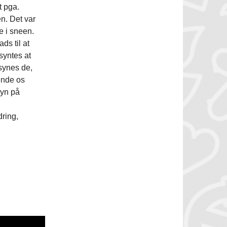
t pga.
en. Det var
e i sneen.
ds til at
syntes at
synes de,
vende os
syn på
ring,