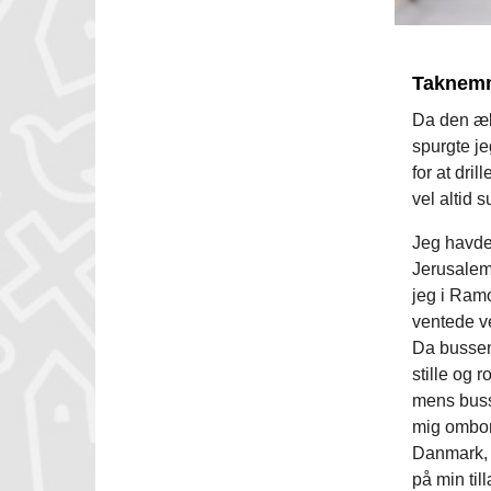
Taknem
Da den æl
spurgte j
for at dri
vel altid s
Jeg havde 
Jerusalem
jeg i Ramo
ventede ve
Da bussen 
stille og r
mens busse
mig ombord
Danmark, a
på min til