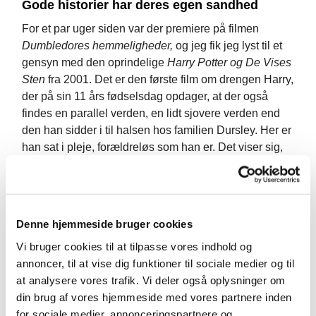
Gode historier har deres egen sandhed
For et par uger siden var der premiere på filmen
Dumbledores hemmeligheder,
og jeg fik jeg lyst til et
gensyn med den oprindelige
Harry Potter og De Vises
Sten
fra 2001. Det er den første film om drengen Harry,
der på sin 11 års fødselsdag opdager, at der også
findes en parallel verden, en lidt sjovere verden end
den han sidder i til halsen hos familien Dursley. Her er
han sat i pleje, forældreløs som han er. Det viser sig,
at der er en magisk verden lige ved siden af, som han
ikke kendte, hvor man flyver på koste og siger magiske
ord. Det er her, Harry hører hjemme med nye venner
og nye sandheder, langt væk fra de trælse helt
Denne hjemmeside bruger cookies
almindelige mugglere, som spiser, ser fjernsyn og altid
Vi bruger cookies til at tilpasse vores indhold og
har noget at kritisere ham for.
annoncer, til at vise dig funktioner til sociale medier og til
Efter at have genset Harry Potter, var der et par dage,
at analysere vores trafik. Vi deler også oplysninger om
hvor jeg så med nye øjne på kø i Netto og Peter
din brug af vores hjemmeside med vores partnere inden
Bangs Vej Station. Kunne der være andre udveje? I
for sociale medier, annonceringspartnere og