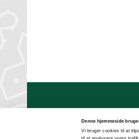
Denne hjemmeside bruger
Vi bruger cookies til at til
til at analysere vores tra