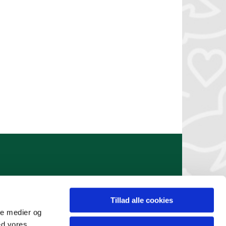
Tillad alle cookies
ale medier og
ed vores