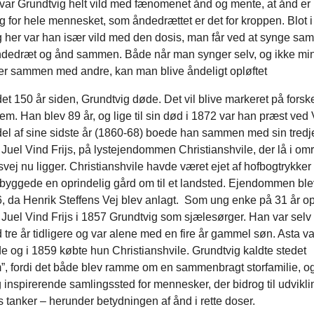
var Grundtvig helt vild med fænomenet ånd og mente, at ånd er 
 for hele mennesket, som åndedrættet er det for kroppen. Blot 
g her var han især vild med den dosis, man får ved at synge sa
ndedræt og ånd sammen. Både når man synger selv, og ikke min
r sammen med andre, kan man blive åndeligt opløftet
det 150 år siden, Grundtvig døde. Det vil blive markeret på forske
em. Han blev 89 år, og lige til sin død i 1872 var han præst ved 
del af sine sidste år (1860-68) boede han sammen med sin tredje
Juel Vind Frijs, på lystejendommen Christianshvile, der lå i omr
vej nu ligger. Christianshvile havde været ejet af hofbogtrykke
 byggede en oprindelig gård om til et landsted. Ejendommen ble
6, da Henrik Steffens Vej blev anlagt. Som ung enke på 31 år o
Juel Vind Frijs i 1857 Grundtvig som sjælesørger. Han var selv 
re år tidligere og var alene med en fire år gammel søn. Asta va
 og i 1859 købte hun Christianshvile. Grundtvig kaldte stedet
”, fordi det både blev ramme om en sammenbragt storfamilie, og
g inspirerende samlingssted for mennesker, der bidrog til udvikli
 tanker – herunder betydningen af ånd i rette doser.