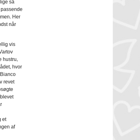
lige så
i passende
mmen. Her
dst når
llig vis
Vartov
 hustru,
ådet, hvor
r Bianco
v revet
psøgte
blevet
r
 et
ngen af