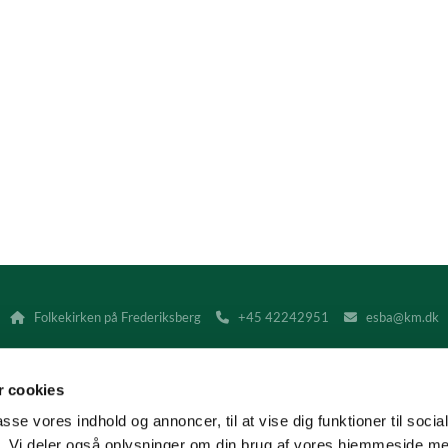
Folkekirken på Frederiksberg
+45 42242951
esba@km.dk



 cookies
Kontakt
Tilgængelighedserklæring
passe vores indhold og annoncer, til at vise dig funktioner til soci
fik. Vi deler også oplysninger om din brug af vores hjemmeside m