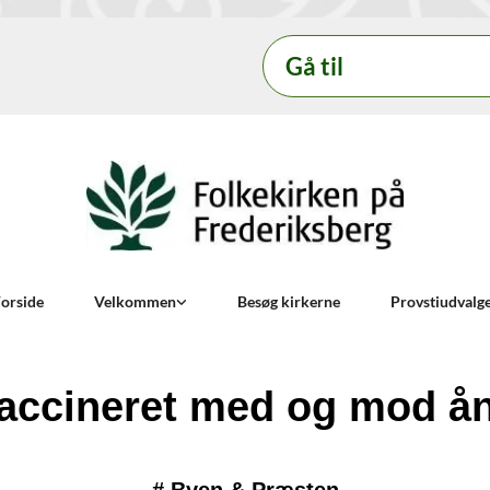
Gå til
orside
Velkommen
Besøg kirkerne
Provstiudvalg
accineret med og mod å