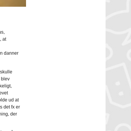
us,
 at
en danner
skulle
 blev
eligt,
evet
olde ud at
 det fx er
ning, der