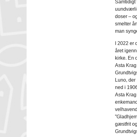
Samtidigt 
uundværlig
doser – o
smelter å
man synge
I 2022 er 
året igenn
kirke. En 
Asta Krag 
Grundtvigs
Luno, der
ned i 190
Asta Krag 
enkemand t
velhavende
”Gladhjem
gæstfrit o
Grundtvigs