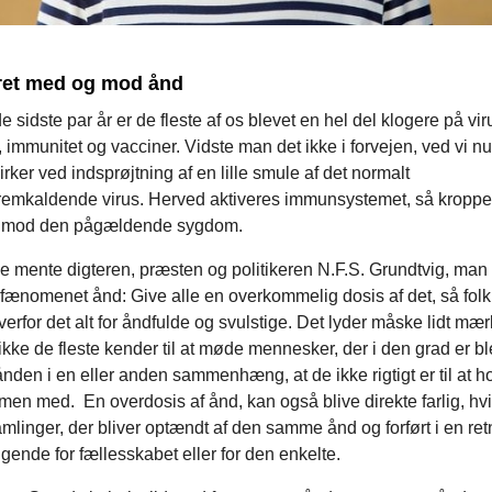
ret med og mod ånd
de sidste par år er de fleste af os blevet en hel del klogere på vir
 immunitet og vacciner. Vidste man det ikke i forvejen, ved vi nu,
irker ved indsprøjtning af en lille smule af det normalt
emkaldende virus. Herved aktiveres immunsystemet, så kropp
er mod den pågældende sygdom.
 mente digteren, præsten og politikeren N.F.S. Grundtvig, man 
fænomenet ånd: Give alle en overkommelig dosis af det, så folk
rfor det alt for åndfulde og svulstige. Det lyder måske lidt mærk
ke de fleste kender til at møde mennesker, der i den grad er bl
ånden i en eller anden sammenhæng, at de ikke rigtigt er til at h
n med. En overdosis af ånd, kan også blive direkte farlig, hvis
amlinger, der bliver optændt af den samme ånd og forført i en ret
ende for fællesskabet eller for den enkelte.