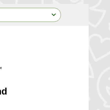
et
nd