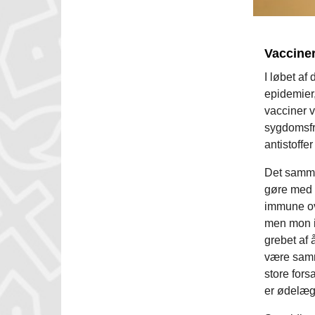
Vaccine
I løbet af 
epidemier,
vacciner v
sygdomsfr
antistoff
Det samme
gøre med 
immune ove
men mon ik
grebet af 
være samme
store fors
er ødelægg