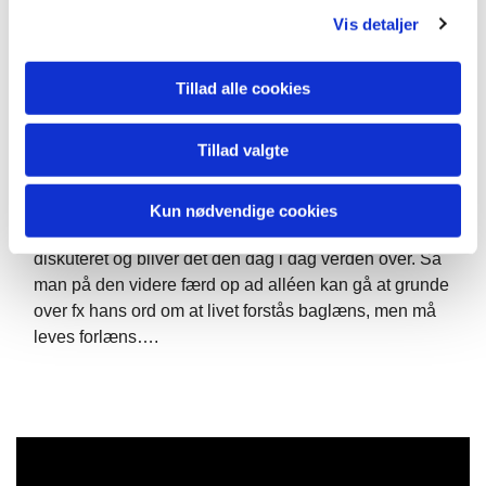
kirkelighed. Han ønskede, at kir­ken skulle »gjøre
Vis detaljer
Indrømmelse», det vil sige vedgå, at kirken hav­de
fjernet sig langt fra Det nye Testamentes udsagn om,
hvad det vil sige at være kristen. Denne indrømmelse
Tillad alle cookies
fik han ikke, og midt under den efterfølgende såkaldte
kirkekamp, d. 11. november 1855, døde han efter kort
Tillad valgte
tids sygdom.
Men Kierkegaard fik alligevel det sidste ord, for det
Kun nødvendige cookies
blev hans skrifter og tanker, der fortsat blev studeret og
diskuteret og bliver det den dag i dag verden over. Så
man på den videre færd op ad alléen kan gå at grunde
over fx hans ord om at livet forstås baglæns, men må
leves forlæns….