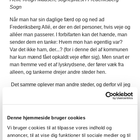
Sogn
Når man har sin daglige færd op og ned ad
Frede­riksberg Allé, er der en del personer, hvis veje og
alléer man passerer. I forbifarten kan det hænde, man
sender dem en tanke: Hvem mon han egentlig var?
Var det ikke ham, der...? (for i denne del af kommunen
har kun mænd fået opkaldt veje efter sig). Men snart er
man fremme ved et af lyskrydsene, der fører væk fra
alleen, og tankerne drejer andre steder hen.
Det samme oplever man andre steder, og derfor vil jeg
i denne og nogle følgende klummer sænke tempoet og
stoppe op ved forskellige personnavne på veje og
alléer på Frederiksberg.
Denne hjemmeside bruger cookies
Mange af dem, der har lagt navn til sideveje til
Frederiksberg Allé, levede på samme tid og kendte
Vi bruger cookies til at tilpasse vores indhold og
hinan­den. Digteren
Carsten Hauch
(1790—1872), der
annoncer, til at vise dig funktioner til sociale medier og til