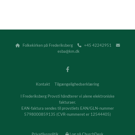
Folkekirken på Frederiksberg
+45 42242951



esba@km.dk
Kontakt
Tilgængelighedserklæring
I Frederiksberg Provsti håndterer vi alene elektroniske
fakturaer.
EAN-faktura sendes til provstiets EAN/GLN-nummer
5798000859135 (CVR-nummeret er 12544405)
Privatlivspolitik
Log på ChurchDesk