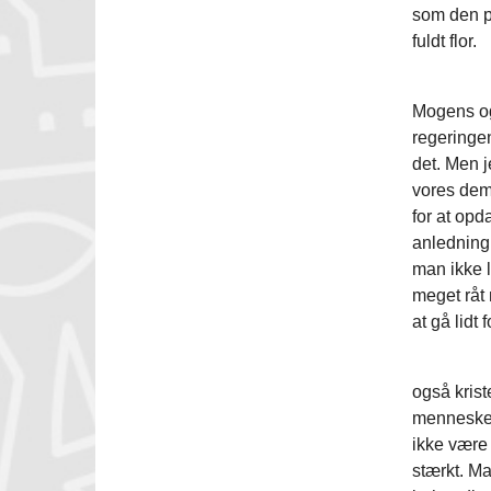
som den pa
fuldt flor.
Anlednin
Mogens og 
regeringen
det. Men j
vores dem
for at opd
anledning 
man ikke l
meget råt 
at gå lidt
De flest
også kris
mennesker
ikke være i
stærkt. Ma