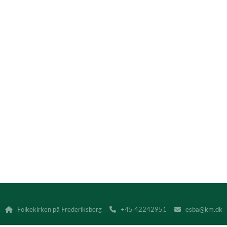
Folkekirken på Frederiksberg
+45 42242951
esba@km.dk


