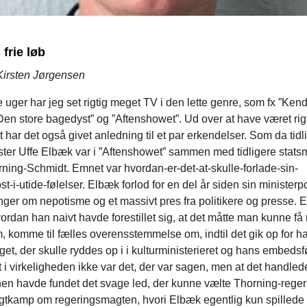
frie løb
 Kirsten Jørgensen
e uger har jeg set rigtig meget TV i den lette genre, som fx ”Ken
Den store bagedyst” og ”Aftenshowet”. Ud over at have været rig
 har det også givet anledning til et par erkendelser. Som da tidl
ster Uffe Elbæk var i ”Aftenshowet” sammen med tidligere statsm
ning-Schmidt. Emnet var hvordan-er-det-at-skulle-forlade-sin-
st-i-utide-følelser. Elbæk forlod for en del år siden sin ministerpo
ger om nepotisme og et massivt pres fra politikere og presse. 
hvordan han naivt havde forestillet sig, at det måtte man kunne få
 om, komme til fælles overensstemmelse om, indtil det gik op for ha
get, der skulle ryddes op i i kulturministerieret og hans embedsf
 i virkeligheden ikke var det, der var sagen, men at det handled
nen havde fundet det svage led, der kunne vælte Thorning-reger
gtkamp om regeringsmagten, hvori Elbæk egentlig kun spillede 