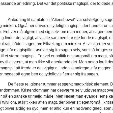
ssende anledning. Det var det politiske magtspil, der foldede s
g til samtalen i ”Aftenshowet” var selvfølgelig sag
minken. Også her drives et tydeligt magtspil, der handler om a
. Enhver må afgøre med sig selv, om man mener, at sagen berett
eg finder det vigtigt, at vi alle sammen har øje for de magtspil, de
okrati, både i sagen om Elbæk og om minken. At vi skærper vo
age, når magtspillet løsriver sig fra sagen selv, som så bruges 
til et større magtspil. For vel er politik et spørgsmål om magt, så
ov til at være, at man ikke vil anerkende det. Men netop fordi der
magtspil på færde er det vigtigt at lade sig anfægte, når magten
 for meget på egne ben og tydeligvis fjerner sig fra sagen.
e religioner rummer et stærkt magtkritisk element. De
tendommen. Kristendommen har desværre selv udøvet magt over
 på en ganske urimelig måde. Men læser man evangelierne k
 tvivl om, at kritikken af en magt, der bliver sit eget formål, kritis
gt bliver aldrig en dyd, men er altid kun en nødvendighed, som 