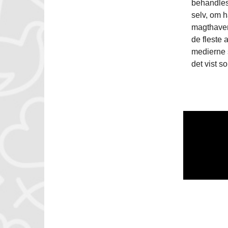
behandles
selv, om h
magthaver 
de fleste a
medierne 
det vist s