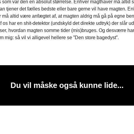
 som var den en absolut størrelse. Enhver magthaver må altid 
an tjener det fælles bedste eller bare gerne vil have magten. E
må altid være anfægtet af, at magten aldrig må gå på egne ben.
f os har en shit-detektor (undskyld det direkte udtryk) der slår ud,
ser, hvordan magten somme tider (mis)bruges. Og desværre ha
om mig: så vil vi alligevel hellere se ”Den store bagedyst”.
Du vil måske også kunne lide...