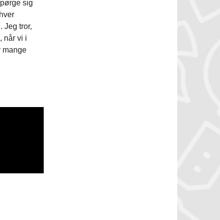
spørge sig
nhver
 Jeg tror,
 når vi i
r mange