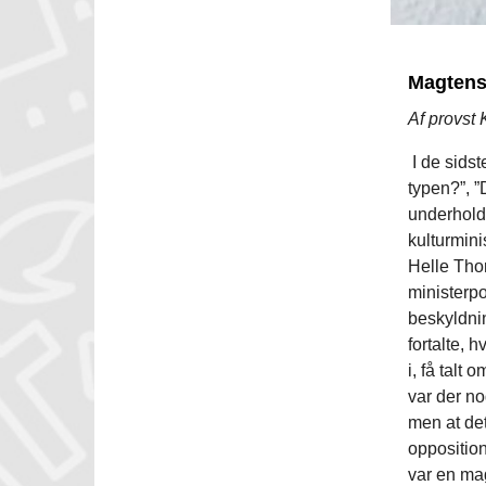
Magtens 
Af provst
I de sidst
typen?”, ”
underholdt
kulturmini
Helle Thor
ministerpo
beskyldnin
fortalte, 
i, få talt
var der no
men at det
oppositio
var en ma