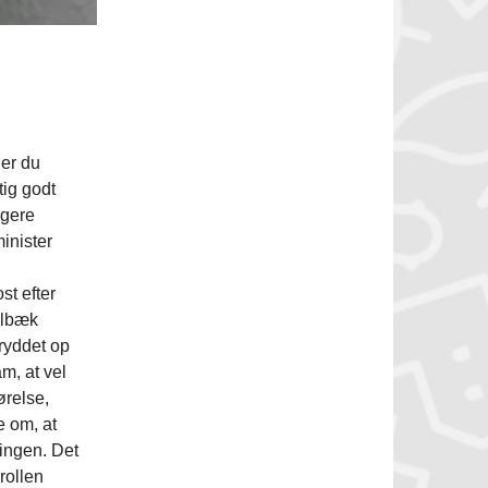
der du
tig godt
igere
inister
st efter
Elbæk
 ryddet op
m, at vel
ørelse,
e om, at
ingen. Det
rollen