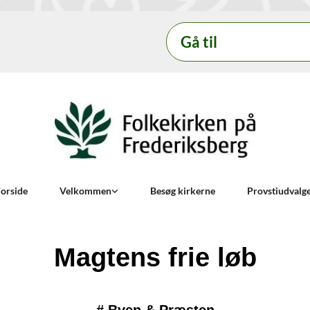
Gå til
orside
Velkommen
Besøg kirkerne
Provstiudvalg
Magtens frie løb