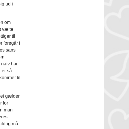
ig ud i
en om
t vælte
iger til
r foregår i
res sans
som
 naiv har
 er så
 kommer til
t gælder
 for
an man
eres
aldrig må