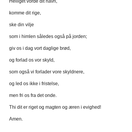
Helliget vorde dit navn,
komme dit rige,
ske din vilje
som i himlen således også på jorden;
giv os i dag vort daglige brød,
og forlad os vor skyld,
som også vi forlader vore skyldnere,
og led os ikke i fristelse,
men fri os fra det onde.
Thi dit er riget og magten og æren i evighed!
Amen.