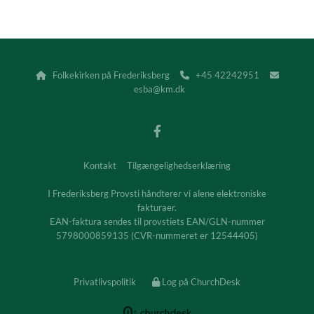
Folkekirken på Frederiksberg
+45 42242951



esba@km.dk
Kontakt
Tilgængelighedserklæring
I Frederiksberg Provsti håndterer vi alene elektroniske
fakturaer.
EAN-faktura sendes til provstiets EAN/GLN-nummer
5798000859135 (CVR-nummeret er 12544405)
Privatlivspolitik
Log på ChurchDesk