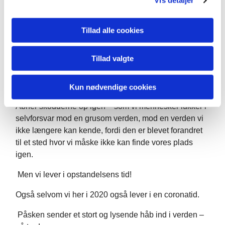
Vis detaljer
Kvinde hvorfor græder du?
Tillad alle cookies
Og hun begynder at fortælle, som når vi selv fortæller
om vores frustrationer til det den, der giver sig tid til at
spørge: Er du okay? Hvad er der i vejen?
Tillad valgte
For det lille spørgsmål Hvorfor græder du? - åbner
sindet.
Kun nødvendige cookies
Åbner skodderne op igen – som vi mennesker lukker i
selvforsvar mod en grusom verden, mod en verden vi
ikke længere kan kende, fordi den er blevet forandret
til et sted hvor vi måske ikke kan finde vores plads
igen.
Men vi lever i opstandelsens tid!
Også selvom vi her i 2020 også lever i en coronatid.
Påsken sender et stort og lysende håb ind i verden –