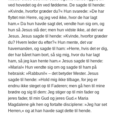
ved hovedet og én ved fødderne. De sagde til hende:
»Kvinde, hvorfor græder du?« Hun svarede: »De har
flyttet min Herre, og jeg ved ikke, hvor de har lagt
ham.« Da hun havde sagt det, vendte hun sig om, og
hun så Jesus stå der; men hun vidste ikke, at det var
Jesus. Jesus sagde til hende: »Kvinde, hvorfor græder
du? Hvem leder du efter?« Hun mente, det var
havemanden, og sagde til ham: »Herre, hvis det er dig,
der har båret ham bort, så sig mig, hvor du har lagt
ham, så jeg kan hente ham.« Jesus sagde til hende:
»Maria!« Hun vendte sig om og sagde til ham på
hebraisk: »Rabbuni!« – det betyder Mester. Jesus
sagde til hende: »Hold mig ikke tilbage, for jeg er
endnu ikke steget op til Faderen; men gå hen til mine
brødre og sig til dem: Jeg stiger op til min fader og
jeres fader, til min Gud og jeres Gud.« Maria
Magdalene gik hen og fortalte disciplene: »Jeg har set
Herren,« og at han havde sagt dette til hende.