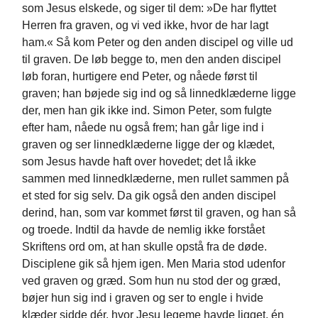
som Jesus elskede, og siger til dem: »De har flyttet
Herren fra graven, og vi ved ikke, hvor de har lagt
ham.« Så kom Peter og den anden discipel og ville ud
til graven. De løb begge to, men den anden discipel
løb foran, hurtigere end Peter, og nåede først til
graven; han bøjede sig ind og så linnedklæderne ligge
der, men han gik ikke ind. Simon Peter, som fulgte
efter ham, nåede nu også frem; han går lige ind i
graven og ser linnedklæderne ligge der og klædet,
som Jesus havde haft over hovedet; det lå ikke
sammen med linnedklæderne, men rullet sammen på
et sted for sig selv. Da gik også den anden discipel
derind, han, som var kommet først til graven, og han så
og troede. Indtil da havde de nemlig ikke forstået
Skriftens ord om, at han skulle opstå fra de døde.
Disciplene gik så hjem igen. Men Maria stod udenfor
ved graven og græd. Som hun nu stod der og græd,
bøjer hun sig ind i graven og ser to engle i hvide
klæder sidde dér, hvor Jesu legeme havde ligget, én