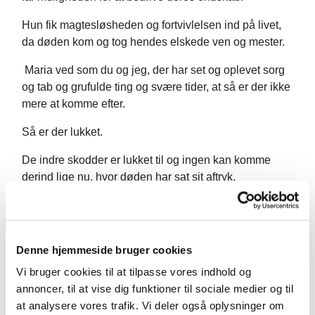
Hun fik magtesløsheden og fortvivlelsen ind på livet,
da døden kom og tog hendes elskede ven og mester.
Maria ved som du og jeg, der har set og oplevet sorg
og tab og grufulde ting og svære tider, at så er der ikke
mere at komme efter.
Så er der lukket.
De indre skodder er lukket til og ingen kan komme
derind lige nu, hvor døden har sat sit aftryk.
Hægtet af - er hun.
Som vi kan føle os hæget af, når livets hårdhed og
Denne hjemmeside bruger cookies
smerte smider os udenfor.
Vi bruger cookies til at tilpasse vores indhold og
Men det er påskedag – 2. påskepåskedag – festen
annoncer, til at vise dig funktioner til sociale medier og til
strækker sig over to hele dage og festes det skal der!
at analysere vores trafik. Vi deler også oplysninger om